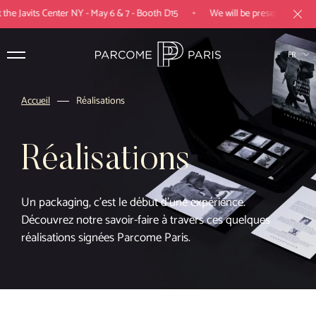
•
avits Center NY - May 6 & 7 - Booth D15
We will be present at Luxepack N
FR
EN
Accueil
Réalisations
Produits
Réalisations
Expertises
Industries
Un packaging, c’est le début d’une expérience.
Découvrez notre savoir-faire à travers ces quelques
Parcome Paris
réalisations signées Parcome Paris.
Réalisations